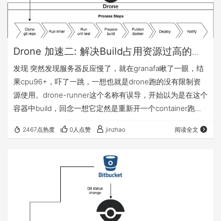
Drone 加速二: 解决Build占用资源过高的问
题 （drone v2）
发现 突然发现服务器反应慢了，就在granafa瞅了一眼，结
果cpu96+，吓了一跳，一想也就是drone跑的没有限制资
源使用。drone-runner这个名称有误导，开始以为是在这个
容器中build，回念一想它定然是重新开一个container跑，
结果一看真的是，所以用docker-compose中的deploy是无
2467点热度
0人点赞
jinzhao
阅读全文
法限制资源的。这个所谓的runner更多的是一个agent，事
实上一开始它就叫drone-agent，用于创建真正的runner。
CPU和内存限制 drone-runner: image: dron…