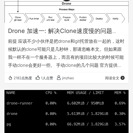
Drone 加速一: 解决Clone速度慢的问题
（drone v2）
前提 应该不少小伙伴是把drone和git托管放在一起的，这时
候默认的clone可能只是几秒钟，那请忽略本文。但如果跟
我一样不在一个服务器上，而且有的项目比较大的时候可能
手动clone会更好一些。 手动clone的几个问题 官方提供了
git插件，如果能通过clone depth改为1解决的话也不需要手
2182点热度
1人点赞
jinzhao
阅读全文
动clone； 发现很小的项目卡在clone往往要30s，很不理
解，难道是跨境的问题？ 当手动触发build的时候也要30s就
难以忍受了。 手动clone的思路 新建一个用于存放git仓库的
目录/srv/git clo…