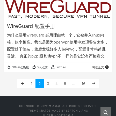
WireGuard 配置手册
为什么要用wireguard 必用理由就一个，它被并入linux内
核，效率极高。我也是因为openvpn使用中发现警告太多，
配置过于复杂，然后发现好多人转向wg，配置非常精简且
灵活。 真正的p2p 跟其他vpn不一样的是它没有严格意义上
的server端或者client端，所以你既可以组建单网管的，也
3049点热度
0人点赞
jinzhao
阅读全文
可以实现mesh互通。 几个其他教程中有误或者已经过时的
地方 mesh时要删除preshared key，这是个误解，正确配
1
2
3
4
5
…
16
置preshare key可以mesh； 有人说节点变多了配置就会是
灾难，这里有两个问题，一是w…
COPYRIGHT © 2022 生活分享. ALL RIGHTS RESERVED.
THEME
KRATOS
MADE BY
SEATON JIANG
浙ICP备14004285号-1