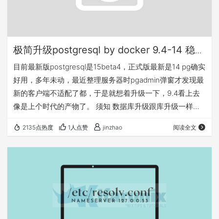
极简升级postgresql by docker 9.4-14 稳稳
的幸福
目前最新版postgresql是15beta4，正式版最新是14 pg确实
好用，多年未动，最近整理服务器时pgadmin弹窗才发现最
新的客户端不适配了都，于是就想着升级一下，9.4看上去
像是上个时代的产物了。 须知 数据库升级跟库升级一样，
是一件痛苦的事，好在postgresql有提供pg_upgrade,它要
2135点热度
1人点赞
jinzhao
阅读全文
求逐个版本升级 版本9时遵循A.B.C版本号，也就是9.6.1-n
无需升级可以直接用，版本10开始10.x无需升级可以直接
用。所以我的9.4需要先升级到9.6才可以继续大版本升级
pg升级的方式都是面向集群的…