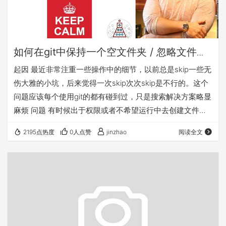
如何在git中保持一个空文件夹 / 忽略文件夹
下的文件但保持文件夹本身
起因 最近非常注重一些操作中的细节，以前总是skip一些无
伤大雅的小坑，后来觉得一次skip次次skip是不行的。这个
问题应该每个使用git的都有碰到过，只是搜索解决方案略显
麻烦 问题 有时候出于权限或者不希望运行中去创建文件夹
的时候我们就希望保留类似node_moulds或者一些私有
2195点热度
0人点赞
jinzhao
阅读全文
secrets文件夹，但是git却不支持这么操作。是的，官方就
不支持空文件夹，于是就有了下面一个精彩的workround。
解决 在根.gitignore中删除空文件夹的排除规则 在空文件夹
下新建文件.gitignore，内容如下 #…