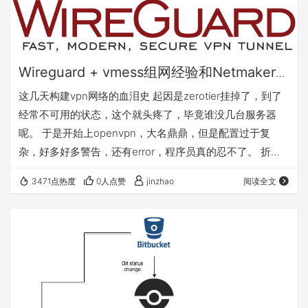
Wireguard + vmess组网经验和Netmaker弃
坑
这几天构建vpn网络的血泪史 起因是zerotier挂掉了，到了
经常不可用的状态，这个就头疼了，毕竟谁没几台服务器
呢。 于是开始上openvpn，大名鼎鼎，但是配置过于复
杂，好多好多警告，还有error，程序员真的忍不了。 折腾
openvpn累的时候偶然看到了wireguard，立马被它精简的
3471点热度
0人点赞
jinzhao
阅读全文
设计理念所吸引，于是马上上马。 配置过程非常顺利，但是
从2peers到5peers的时候发现mesh有点机械重复的工作，
想着应该有人解决这个问题，于是掉进netmaker这个惊天
大坑。 蛋疼的是netmaker名气还挺大，所以…