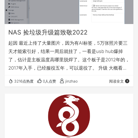
NAS 捡垃圾升级篇致敬2022
起因 最近上传了大量图片，因为有AI标签，5万张照片要三
天才能索引好，结果一周后就挂了，一看是usb hub爆掉
了，估计是主板温度高哪里脱焊了。这个板子是2012年的，
2017年入手，已经服役五年，可以退役了。 升级 大概看了
下垃圾频道，发现性价比还是1xx系列最高，也就是从三代u
3216点热度
0人点赞
jinzhao
阅读全文
升级到6代，目前最新是12代，12代差不多要8百块，玩过
nas的都知道，代差其实对性能影响没那么大，只有cpu的
选型差距才大。比如上了服务器用的E3E5那肯定爆表，可
是功率也是可怕的，J和N开头的低功率芯片能力又实在拉胯
（如果没有很重的计…