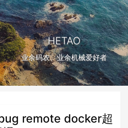
HETAO
业余码农、业余机械爱好者
bug remote docker超